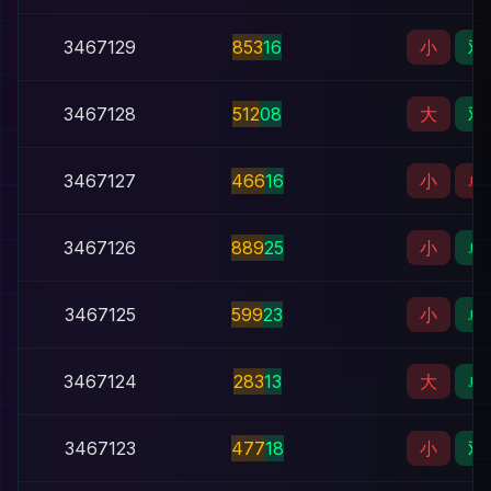
3467129
8
5
3
16
小
双
3467128
5
1
2
08
大
双
3467127
4
6
6
16
小
单
3467126
8
8
9
25
小
单
3467125
5
9
9
23
小
单
3467124
2
8
3
13
大
单
3467123
4
7
7
18
小
双