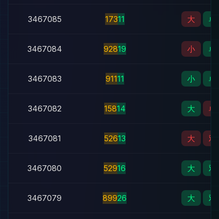
3467085
1
7
3
11
大
单
3467084
9
2
8
19
小
单
3467083
9
1
1
11
小
单
3467082
1
5
8
14
大
单
3467081
5
2
6
13
大
双
3467080
5
2
9
16
大
双
3467079
8
9
9
26
大
双