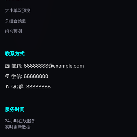
大小单双预测
杀组合预测
组合预测
联系方式
📧 邮箱: 88888888@example.com
💬 微信: 88888888
🐧 QQ群: 88888888
服务时间
24小时在线服务
实时更新数据