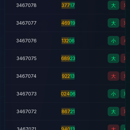
3467078
3
7
7
17
大
双
3467077
4
6
9
19
大
双
3467076
1
3
2
06
小
单
3467075
6
8
9
23
大
双
3467074
9
2
2
13
大
双
3467073
0
2
4
06
小
双
3467072
8
6
7
21
大
双
3467071
9
4
0
13
大
单