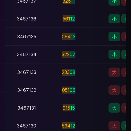
3467137
3
2
6
11
小
双
3467136
5
6
1
12
小
双
3467135
0
9
4
13
小
双
3467134
3
2
2
07
小
单
3467133
2
3
3
08
大
单
3467132
0
5
1
06
大
单
3467131
9
1
5
15
大
双
3467130
5
3
4
12
大
双