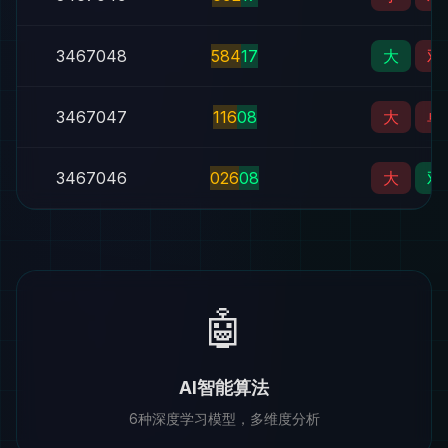
3467048
5
8
4
17
大
双
3467047
1
1
6
08
大
单
3467046
0
2
6
08
大
双
🤖
AI智能算法
6种深度学习模型，多维度分析