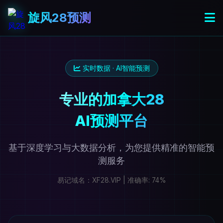
旋风28预测
实时数据 · AI智能预测
专业的加拿大28
AI预测平台
基于深度学习与大数据分析，为您提供精准的智能预
测服务
易记域名：XF28.VIP | 准确率: 74%