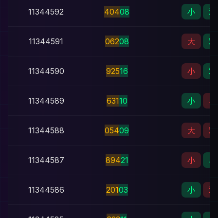
11344592
4
0
4
08
小
双
11344591
0
6
2
08
大
双
11344590
9
2
5
16
小
双
11344589
6
3
1
10
小
单
11344588
0
5
4
09
大
双
11344587
8
9
4
21
小
单
11344586
2
0
1
03
小
双