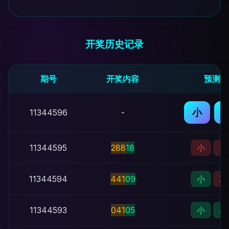
开奖历史记录
期号
开奖内容
预测
小
11344596
-
11344595
2
8
8
18
小
单
11344594
4
4
1
09
小
双
11344593
0
4
1
05
小
单