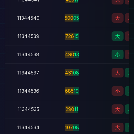
11344540
5
0
0
05
大
双
11344539
7
2
6
15
大
双
11344538
4
9
0
13
小
双
11344537
4
3
1
08
大
双
11344536
6
8
5
19
小
单
11344535
2
9
0
11
大
单
11344534
1
0
7
08
大
双