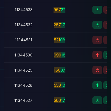
11344533
9
6
7
22
大
单
11344532
2
8
7
17
大
双
11344531
5
2
1
08
大
单
11344530
9
9
0
18
小
双
11344529
1
6
0
07
大
双
11344528
5
5
0
10
小
双
11344527
5
6
6
17
大
单