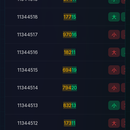
11344518
1
7
7
15
大
单
11344517
9
7
0
16
小
单
11344516
1
8
2
11
大
单
11344515
6
9
4
19
小
双
11344514
7
9
4
20
小
单
11344513
8
3
2
13
小
双
11344512
1
7
3
11
大
双