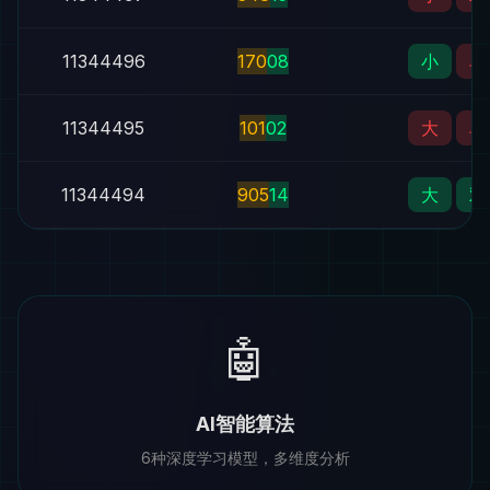
11344496
1
7
0
08
小
单
11344495
1
0
1
02
大
单
11344494
9
0
5
14
大
双
🤖
AI智能算法
6种深度学习模型，多维度分析