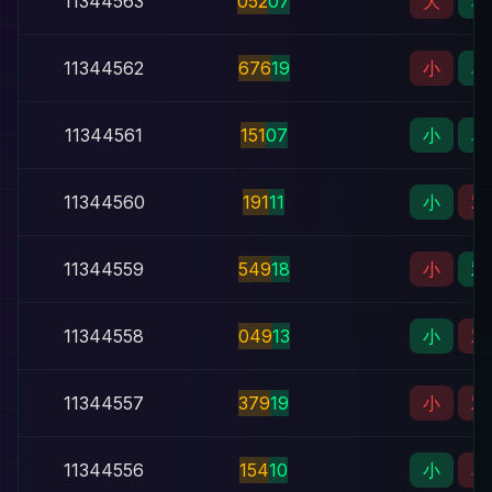
11344563
0
5
2
07
大
单
11344562
6
7
6
19
小
单
11344561
1
5
1
07
小
单
11344560
1
9
1
11
小
双
11344559
5
4
9
18
小
双
11344558
0
4
9
13
小
双
11344557
3
7
9
19
小
双
11344556
1
5
4
10
小
单