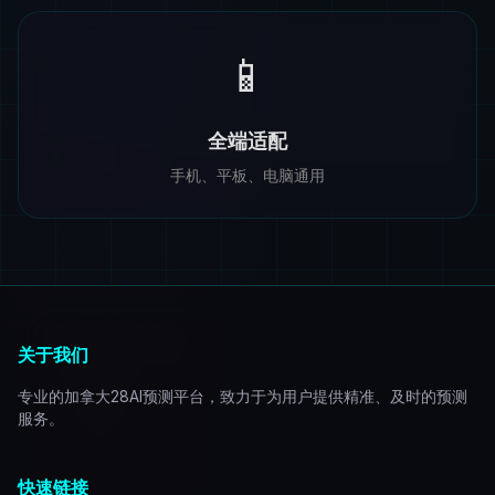
📱
全端适配
手机、平板、电脑通用
关于我们
专业的加拿大28AI预测平台，致力于为用户提供精准、及时的预测
服务。
快速链接