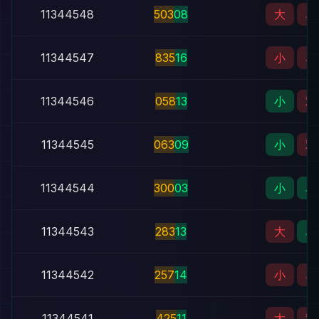
11344548
5
0
3
08
大
单
11344547
8
3
5
16
小
单
11344546
0
5
8
13
小
双
11344545
0
6
3
09
小
双
11344544
3
0
0
03
小
单
11344543
2
8
3
13
大
单
11344542
2
5
7
14
小
单
11344541
4
2
5
11
大
双