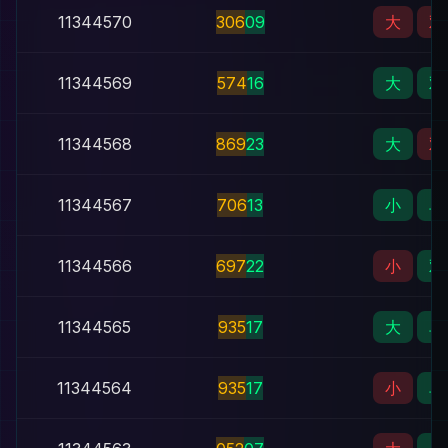
11344570
3
0
6
09
大
双
11344569
5
7
4
16
大
双
11344568
8
6
9
23
大
双
11344567
7
0
6
13
小
单
11344566
6
9
7
22
小
双
11344565
9
3
5
17
大
单
11344564
9
3
5
17
小
单