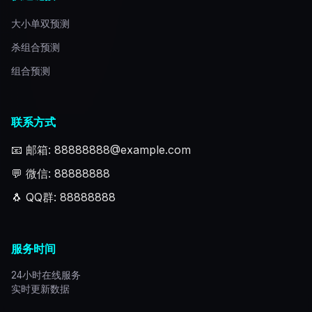
大小单双预测
杀组合预测
组合预测
联系方式
📧 邮箱: 88888888@example.com
💬 微信: 88888888
🐧 QQ群: 88888888
服务时间
24小时在线服务
实时更新数据