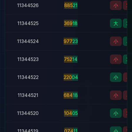
11344526
8
8
5
21
小
双
11344525
3
6
9
18
大
双
11344524
9
7
7
23
小
单
11344523
7
5
2
14
小
双
11344522
2
2
0
04
小
单
11344521
6
8
4
18
小
单
11344520
1
0
4
05
小
双
11344519
0
7
4
11
小
双