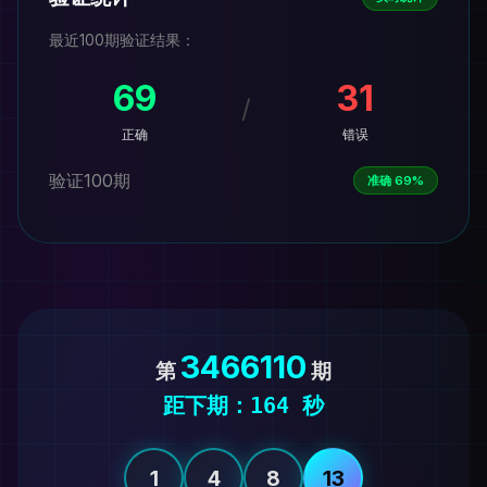
最近100期验证结果：
69
31
/
正确
错误
验证100期
准确 69%
3466110
第
期
距下期：
163
秒
1
4
8
13