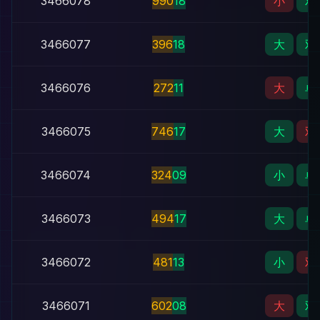
3466078
9
9
0
18
小
双
3466077
3
9
6
18
大
双
3466076
2
7
2
11
大
单
3466075
7
4
6
17
大
双
3466074
3
2
4
09
小
单
3466073
4
9
4
17
大
单
3466072
4
8
1
13
小
双
3466071
6
0
2
08
大
双