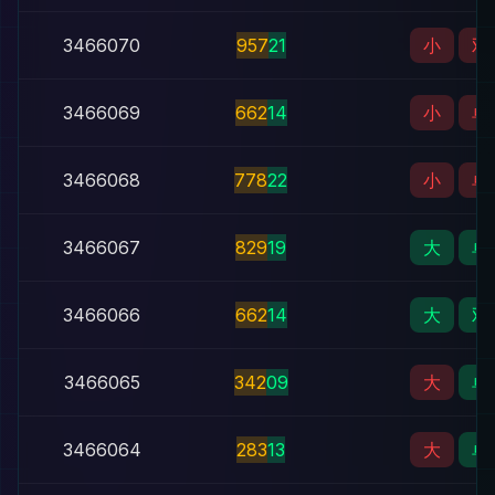
3466070
9
5
7
21
小
双
3466069
6
6
2
14
小
单
3466068
7
7
8
22
小
单
3466067
8
2
9
19
大
单
3466066
6
6
2
14
大
双
3466065
3
4
2
09
大
单
3466064
2
8
3
13
大
单