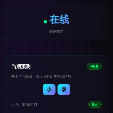
在线
数据状态
当期预测
AI推荐
基于 1 号算法，深度分析历史数据趋势
小
双
期号: 3466111
算法1