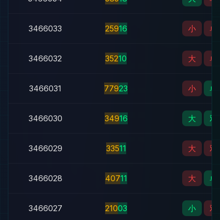
3466033
2
5
9
16
小
单
3466032
3
5
2
10
大
单
3466031
7
7
9
23
小
单
3466030
3
4
9
16
大
双
3466029
3
3
5
11
大
双
3466028
4
0
7
11
大
单
3466027
2
1
0
03
小
双