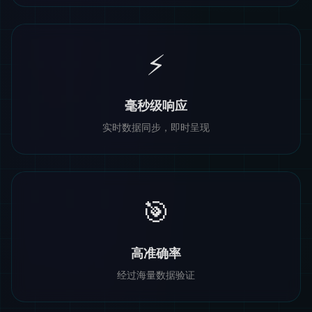
⚡
毫秒级响应
实时数据同步，即时呈现
🎯
高准确率
经过海量数据验证