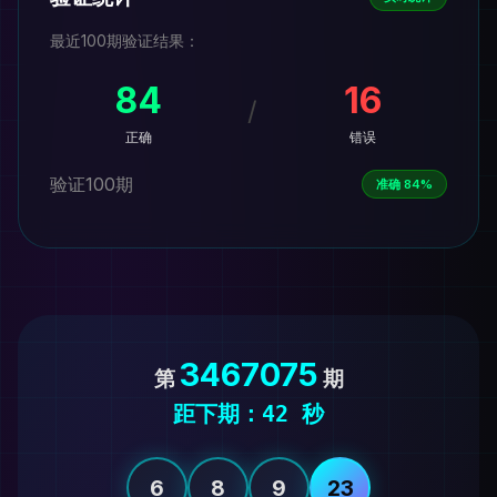
最近100期验证结果：
84
16
/
正确
错误
验证100期
准确 84%
3467075
第
期
距下期：
41
秒
6
8
9
23