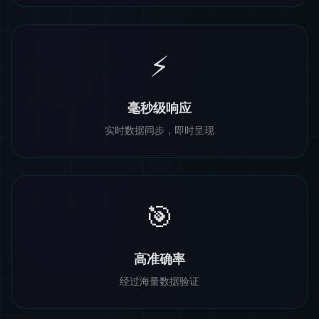
⚡
毫秒级响应
实时数据同步，即时呈现
🎯
高准确率
经过海量数据验证