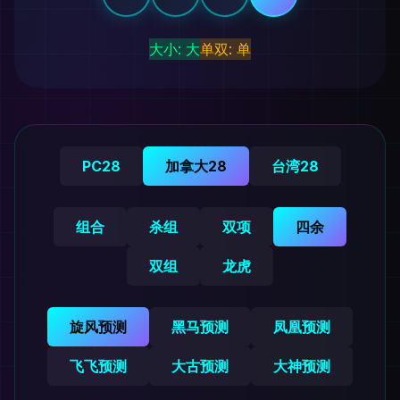
大小: 大
单双: 单
PC28
加拿大28
台湾28
组合
杀组
双项
四余
双组
龙虎
旋风预测
黑马预测
凤凰预测
飞飞预测
大古预测
大神预测