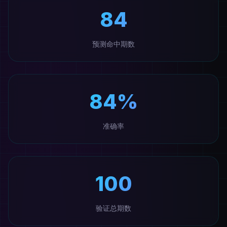
84
预测命中期数
84%
准确率
100
验证总期数