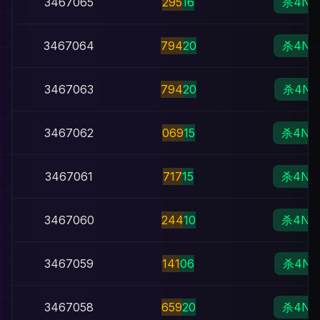
3467065
2
9
5
16
杀4N3
3467064
7
9
4
20
杀4N2
3467063
7
9
4
20
杀4N1
3467062
0
6
9
15
杀4N0
3467061
7
1
7
15
杀4N0
3467060
2
4
4
10
杀4N0
3467059
1
4
1
06
杀4N1
3467058
6
5
9
20
杀4N3