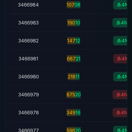
3466984
1
0
7
08
杀4N1
3466983
1
9
0
10
杀4N0
3466982
1
4
7
12
杀4N1
3466981
6
8
7
21
杀4N1
3466980
2
1
8
11
杀4N1
3466979
8
7
5
20
杀4N0
3466978
3
4
9
16
杀4N0
3466977
5
9
6
20
杀4N1