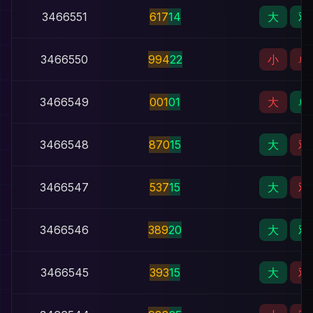
3466551
6
1
7
14
大
双
3466550
9
9
4
22
小
单
3466549
0
0
1
01
大
单
3466548
8
7
0
15
大
双
3466547
5
3
7
15
大
双
3466546
3
8
9
20
大
双
3466545
3
9
3
15
大
双