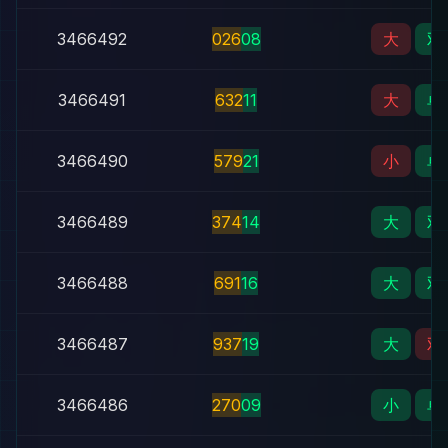
3466492
0
2
6
08
大
双
3466491
6
3
2
11
大
单
3466490
5
7
9
21
小
单
3466489
3
7
4
14
大
双
3466488
6
9
1
16
大
双
3466487
9
3
7
19
大
双
3466486
2
7
0
09
小
单