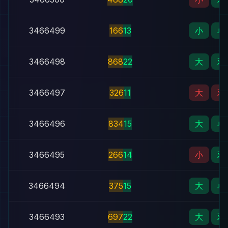
3466499
1
6
6
13
小
单
3466498
8
6
8
22
大
双
3466497
3
2
6
11
大
双
3466496
8
3
4
15
大
单
3466495
2
6
6
14
小
双
3466494
3
7
5
15
大
单
3466493
6
9
7
22
大
双