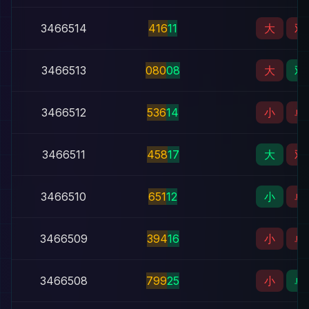
3466514
4
1
6
11
大
双
3466513
0
8
0
08
大
双
3466512
5
3
6
14
小
单
3466511
4
5
8
17
大
双
3466510
6
5
1
12
小
单
3466509
3
9
4
16
小
单
3466508
7
9
9
25
小
单