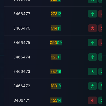
3466477
2
7
3
12
小
单
3466476
6
1
4
11
大
双
3466475
0
9
0
09
小
双
3466474
6
2
3
11
小
单
3466473
3
8
7
18
大
双
3466472
1
8
9
18
大
双
3466471
4
5
5
14
小
双