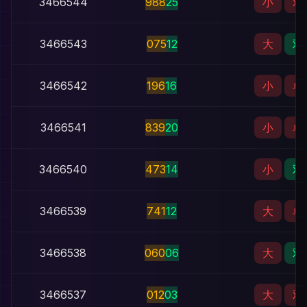
3466544
9
8
8
25
小
双
3466543
0
7
5
12
大
双
3466542
1
9
6
16
小
单
3466541
8
3
9
20
小
单
3466540
4
7
3
14
小
双
3466539
7
4
1
12
大
单
3466538
0
6
0
06
大
双
3466537
0
1
2
03
大
双