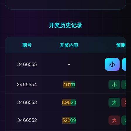
开奖历史记录
期号
开奖内容
预测
小
3466555
-
3466554
4
6
1
11
小
单
3466553
8
9
6
23
大
双
3466552
5
2
2
09
大
单