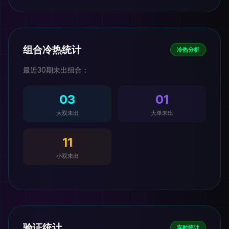
组合冷热统计
冷热分析
最近30期未出组合：
03
01
大双未出
大单未出
11
小双未出
验证统计
实时统计