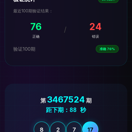
最近100期验证结果：
76
24
/
正确
错误
验证100期
准确 76%
3467524
第
期
距下期：
87
秒
8
2
7
17