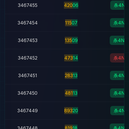
3467455
4
2
0
06
杀4N1
3467454
1
1
5
07
杀4N2
3467453
1
3
5
09
杀4N0
3467452
4
7
3
14
杀4N2
3467451
2
8
3
13
杀4N2
3467450
4
8
1
13
杀4N3
3467449
8
9
3
20
杀4N1
3467448
8
1
9
18
杀4N0