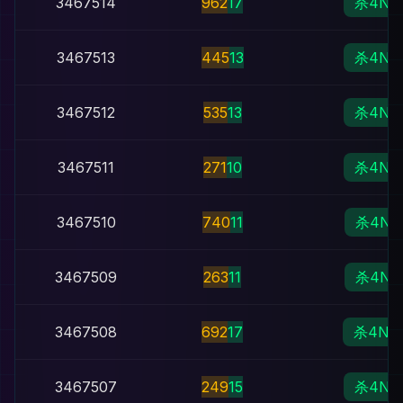
3467514
9
6
2
17
杀4N3
3467513
4
4
5
13
杀4N3
3467512
5
3
5
13
杀4N2
3467511
2
7
1
10
杀4N3
3467510
7
4
0
11
杀4N1
3467509
2
6
3
11
杀4N1
3467508
6
9
2
17
杀4N0
3467507
2
4
9
15
杀4N2