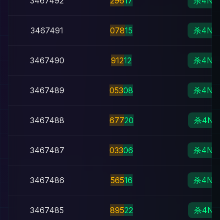
3467492
2
9
6
17
杀4N2
3467491
0
7
8
15
杀4N2
3467490
9
1
2
12
杀4N2
3467489
0
5
3
08
杀4N2
3467488
6
7
7
20
杀4N1
3467487
0
3
3
06
杀4N3
3467486
5
6
5
16
杀4N2
3467485
8
9
5
22
杀4N1