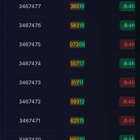
3467477
3
8
5
16
杀4N3
3467476
5
8
3
16
杀4N1
3467475
0
7
2
09
杀4N1
3467474
5
5
7
17
杀4N2
3467473
3
1
7
11
杀4N3
3467472
0
9
3
12
杀4N0
3467471
8
2
5
15
杀4N3
3467470
9
9
2
20
杀4N3