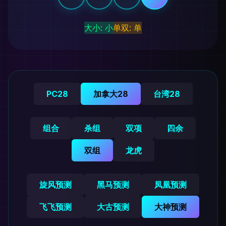
大小: 小
单双: 单
PC28
加拿大28
台湾28
组合
杀组
双项
四余
双组
龙虎
旋风预测
黑马预测
凤凰预测
飞飞预测
大古预测
大神预测