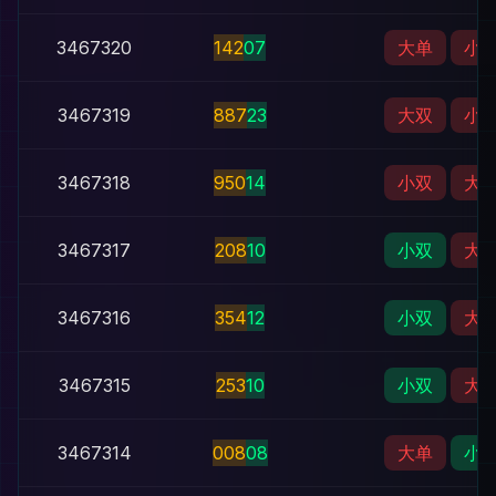
3467320
1
4
2
07
大单
小
3467319
8
8
7
23
大双
小
3467318
9
5
0
14
小双
大
3467317
2
0
8
10
小双
大
3467316
3
5
4
12
小双
大
3467315
2
5
3
10
小双
大
3467314
0
0
8
08
大单
小