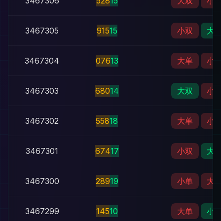
3467306
5
2
8
15
大双
小
3467305
9
1
5
15
小双
大
3467304
0
7
6
13
大单
小
3467303
6
8
0
14
大双
小
3467302
5
5
8
18
大单
小
3467301
6
7
4
17
小双
大
3467300
2
8
9
19
小单
大
3467299
1
4
5
10
大单
小