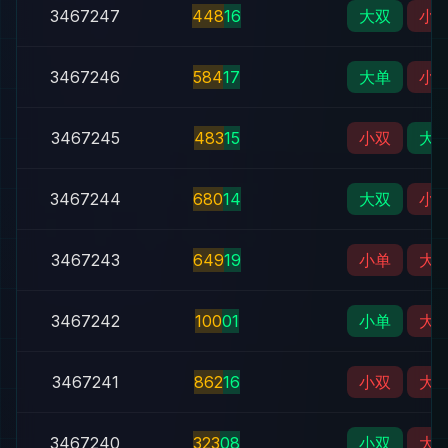
3467247
4
4
8
16
大双
小
3467246
5
8
4
17
大单
小
3467245
4
8
3
15
小双
大
3467244
6
8
0
14
大双
小
3467243
6
4
9
19
小单
大
3467242
1
0
0
01
小单
大
3467241
8
6
2
16
小双
大
3467240
3
2
3
08
小双
大