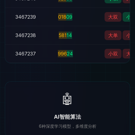
3467239
0
1
8
09
大双
小
3467238
5
8
1
14
大单
小
3467237
9
9
6
24
小双
大
🤖
AI智能算法
6种深度学习模型，多维度分析