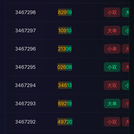
3467298
8
2
9
19
小双
大
3467297
1
0
9
10
大单
小
3467296
2
1
3
06
小单
大
3467295
0
2
6
08
小双
大
3467294
3
4
6
13
大双
小
3467293
8
9
2
19
大单
小
3467292
4
9
7
20
小双
大