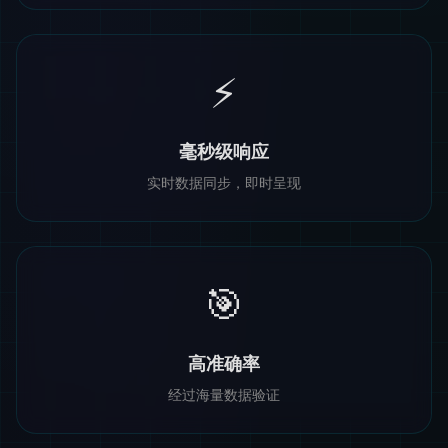
⚡
毫秒级响应
实时数据同步，即时呈现
🎯
高准确率
经过海量数据验证