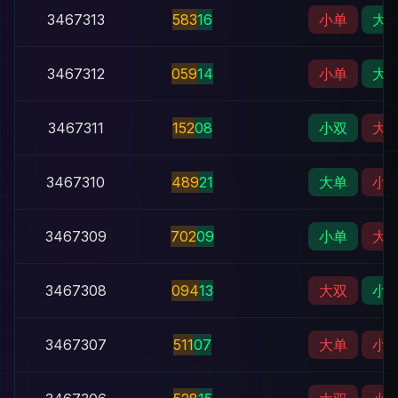
3467313
5
8
3
16
小单
大
3467312
0
5
9
14
小单
大
3467311
1
5
2
08
小双
大
3467310
4
8
9
21
大单
小
3467309
7
0
2
09
小单
大
3467308
0
9
4
13
大双
小
3467307
5
1
1
07
大单
小