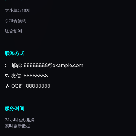
大小单双预测
杀组合预测
组合预测
联系方式
📧 邮箱: 88888888@example.com
💬 微信: 88888888
🐧 QQ群: 88888888
服务时间
24小时在线服务
实时更新数据