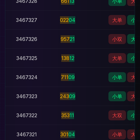
3467328
6
6
1
13
小单
大
3467327
0
2
2
04
大单
小
3467326
9
5
7
21
小双
大
3467325
1
3
8
12
大单
小
3467324
7
1
1
09
小单
大
3467323
2
4
3
09
小单
大
3467322
3
5
3
11
大双
小
3467321
3
0
1
04
小单
大