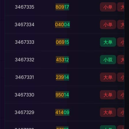
3467335
8
0
9
17
小单
大
3467334
0
4
0
04
小单
大
3467333
0
6
9
15
大单
小
3467332
4
5
3
12
小双
大
3467331
2
3
9
14
大单
小
3467330
9
5
0
14
大单
小
3467329
4
1
4
09
大单
小