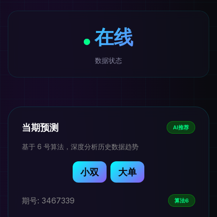
在线
数据状态
当期预测
AI推荐
基于 6 号算法，深度分析历史数据趋势
小双
大单
期号: 3467339
算法6