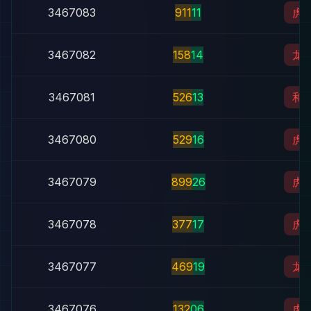
3467083
9
1
1
11
虎
3467082
1
5
8
14
龙
3467081
5
2
6
13
和
3467080
5
2
9
16
虎
3467079
8
9
9
26
虎
3467078
3
7
7
17
虎
3467077
4
6
9
19
龙
3467076
1
3
2
06
虎