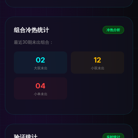
组合冷热统计
冷热分析
最近30期未出组合：
02
12
大双未出
小双未出
04
小单未出
验证统计
实时统计