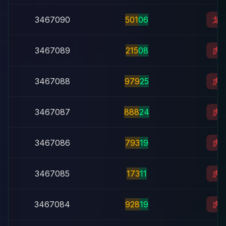
3467090
5
0
1
06
龙
3467089
2
1
5
08
虎
3467088
9
7
9
25
虎
3467087
8
8
8
24
虎
3467086
7
9
3
19
虎
3467085
1
7
3
11
虎
3467084
9
2
8
19
虎