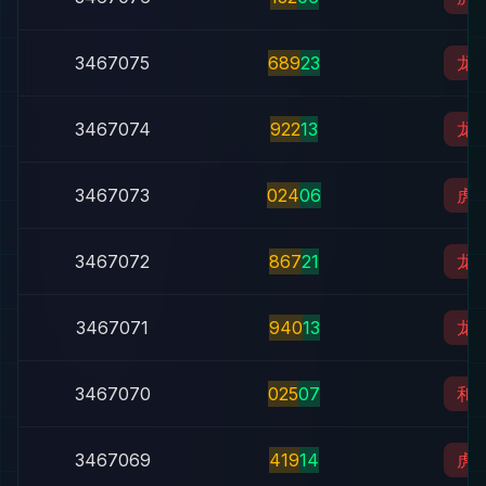
3467075
6
8
9
23
龙
3467074
9
2
2
13
龙
3467073
0
2
4
06
虎
3467072
8
6
7
21
龙
3467071
9
4
0
13
龙
3467070
0
2
5
07
和
3467069
4
1
9
14
虎