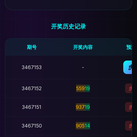
开奖历史记录
期号
开奖内容
预测
虎
3467153
-
3467152
5
5
9
19
虎
3467151
9
3
7
19
虎
3467150
9
0
5
14
虎