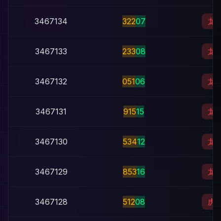
3467134
3
2
2
07
龙
3467133
2
3
3
08
龙
3467132
0
5
1
06
龙
3467131
9
1
5
15
龙
3467130
5
3
4
12
龙
3467129
8
5
3
16
龙
3467128
5
1
2
08
虎