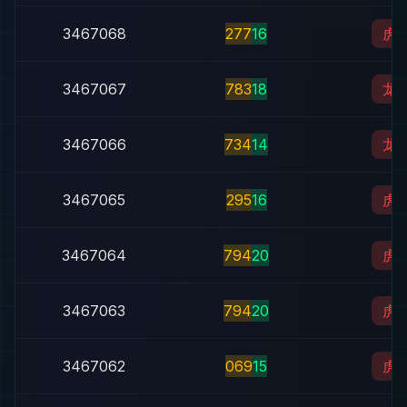
3467068
2
7
7
16
虎
3467067
7
8
3
18
龙
3467066
7
3
4
14
龙
3467065
2
9
5
16
虎
3467064
7
9
4
20
虎
3467063
7
9
4
20
虎
3467062
0
6
9
15
虎