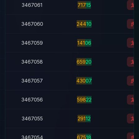
3467061
7
1
7
15
龙
3467060
2
4
4
10
虎
3467059
1
4
1
06
龙
3467058
6
5
9
20
龙
3467057
4
3
0
07
虎
3467056
5
9
8
22
龙
3467055
2
9
1
12
龙
3467054
6
7
5
18
虎