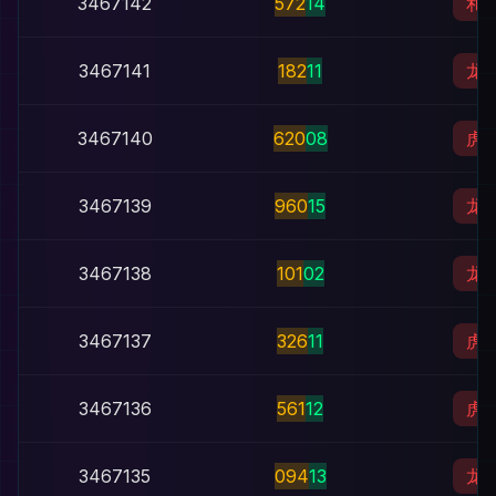
3467142
5
7
2
14
和
3467141
1
8
2
11
龙
3467140
6
2
0
08
虎
3467139
9
6
0
15
龙
3467138
1
0
1
02
龙
3467137
3
2
6
11
虎
3467136
5
6
1
12
虎
3467135
0
9
4
13
龙