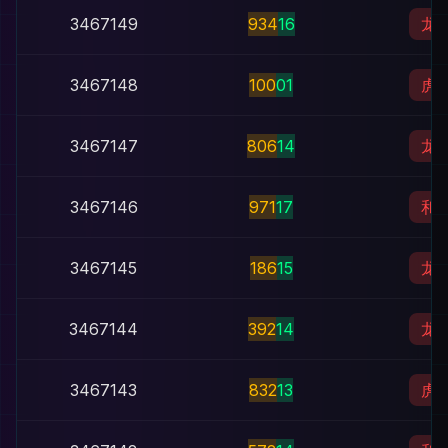
3467149
9
3
4
16
龙
3467148
1
0
0
01
虎
3467147
8
0
6
14
龙
3467146
9
7
1
17
和
3467145
1
8
6
15
龙
3467144
3
9
2
14
龙
3467143
8
3
2
13
虎