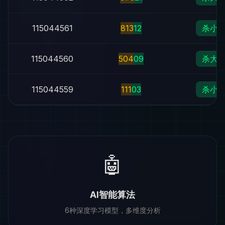
115044561
8
1
3
12
杀小
115044560
5
0
4
09
杀大
115044559
1
1
1
03
杀小
🤖
AI智能算法
6种深度学习模型，多维度分析