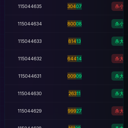
115044635
3
0
4
07
杀小
115044634
8
0
0
08
杀小
115044633
8
1
4
13
杀大
115044632
6
4
4
14
杀大
115044631
0
0
9
09
杀大
115044630
2
6
3
11
杀大
115044629
9
9
9
27
杀大