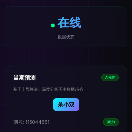
在线
数据状态
当期预测
AI推荐
基于 1 号算法，深度分析历史数据趋势
杀小双
期号: 115044661
算法1