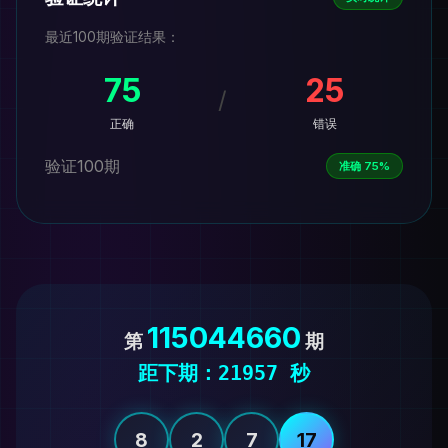
最近100期验证结果：
75
25
/
正确
错误
验证100期
准确 75%
115044660
第
期
距下期：
21956
秒
8
2
7
17