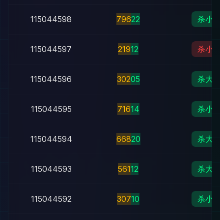
115044598
7
9
6
22
杀小
115044597
2
1
9
12
杀小
115044596
3
0
2
05
杀大
115044595
7
1
6
14
杀小
115044594
6
6
8
20
杀大
115044593
5
6
1
12
杀大
115044592
3
0
7
10
杀小