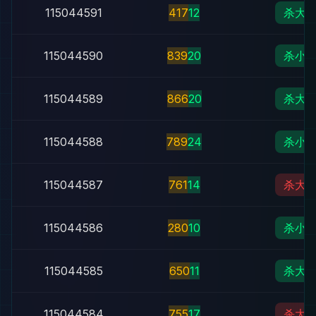
115044591
4
1
7
12
杀大
115044590
8
3
9
20
杀小
115044589
8
6
6
20
杀大
115044588
7
8
9
24
杀小
115044587
7
6
1
14
杀大
115044586
2
8
0
10
杀小
115044585
6
5
0
11
杀大
115044584
7
5
5
17
杀大