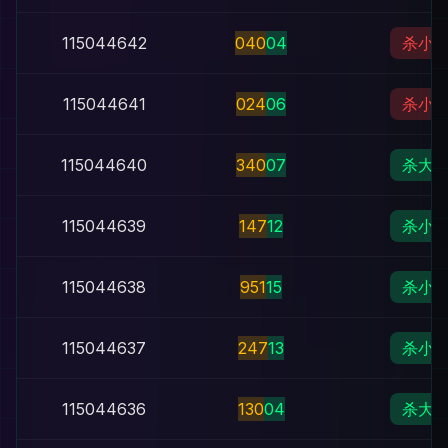
115044642
0
4
0
04
杀小
115044641
0
2
4
06
杀小
115044640
3
4
0
07
杀大
115044639
1
4
7
12
杀小
115044638
9
5
1
15
杀小
115044637
2
4
7
13
杀小
115044636
1
3
0
04
杀大