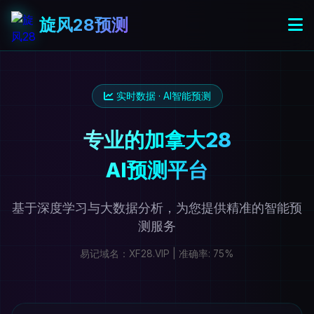
旋风28预测
实时数据 · AI智能预测
专业的加拿大28
AI预测平台
基于深度学习与大数据分析，为您提供精准的智能预
测服务
易记域名：XF28.VIP | 准确率: 75%